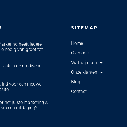
S
SITEMAP
Home
Marketing heeft iedere
ie nodig van groot tot
Over ons
Wat wij doen
braak in de medische
Onze klanten
Blog
 tijd voor een nieuwe
bsite!
Contact
r het juiste marketing &
eau een uitdaging?