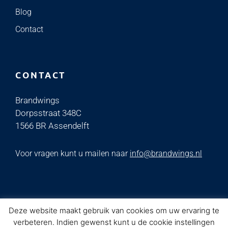
Blog
Contact
CONTACT
Brandwings
Dorpsstraat 348C
1566 BR Assendelft
Voor vragen kunt u mailen naar
info@brandwings.nl
Deze website maakt gebruik van cookies om uw ervaring te
2022 BRANDWINGS |
Algemene voorwaarden
|
verbeteren. Indien gewenst kunt u de cookie instellingen