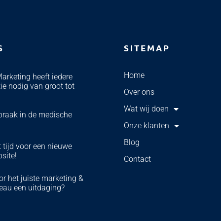
S
SITEMAP
Home
Marketing heeft iedere
ie nodig van groot tot
Over ons
Wat wij doen
braak in de medische
Onze klanten
Blog
 tijd voor een nieuwe
bsite!
Contact
r het juiste marketing &
eau een uitdaging?