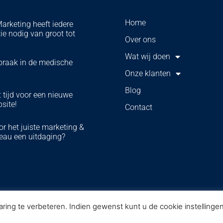
Home
Marketing heeft iedere
ie nodig van groot tot
Over ons
Wat wij doen
braak in de medische
Onze klanten
Blog
 tijd voor een nieuwe
bsite!
Contact
r het juiste marketing &
eau een uitdaging?
ing te verbeteren. Indien gewenst kunt u de cookie instelling
GS |
Algemene voorwaarden
|
Privacy statement