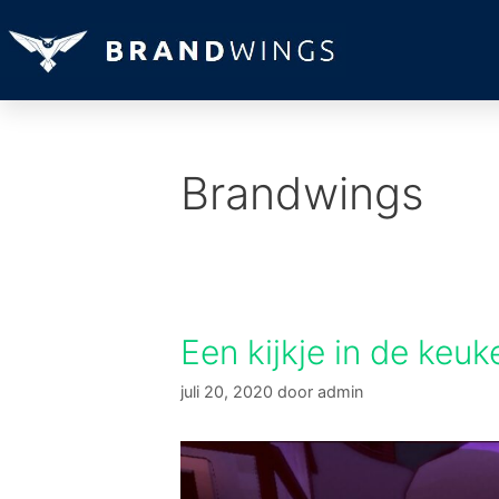
Brandwings
Een kijkje in de keu
juli 20, 2020
door
admin