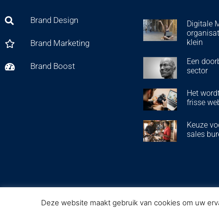
Brand Design
Digitale 
organisat
klein
Brand Marketing
Een door
Brand Boost
sector
Het wordt
frisse we
Keuze voo
sales bur
Deze website maakt gebruik van cookies om uw ervar
2022 BRANDWIN