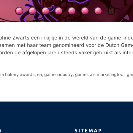
aphne Zwarts een inkijkje in de wereld van de game-indu
is samen met haar team genomineerd voor de Dutch Gam
rden de afgelopen jaren steeds vaker gebruikt als inte
me bakery awards
,
ea
,
game industry
,
games als marketingtool
,
gam
S
SITEMAP