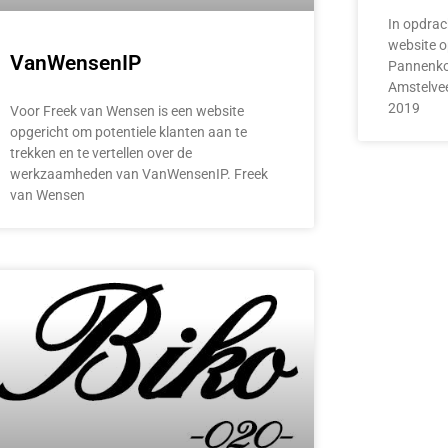
In opdrac
website o
VanWensenIP
Pannenkoe
Amstelvee
2019
Voor Freek van Wensen is een website
opgericht om potentiele klanten aan te
trekken en te vertellen over de
werkzaamheden van VanWensenIP. Freek
van Wensen