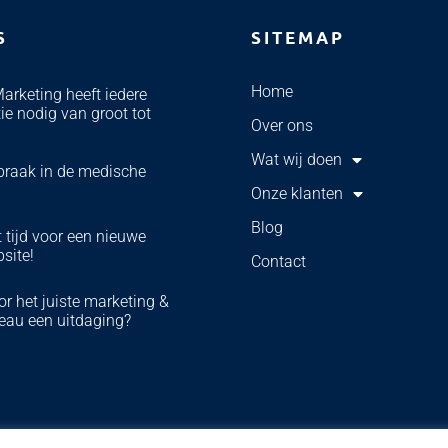
S
SITEMAP
Home
Marketing heeft iedere
ie nodig van groot tot
Over ons
Wat wij doen
braak in de medische
Onze klanten
Blog
 tijd voor een nieuwe
bsite!
Contact
r het juiste marketing &
eau een uitdaging?