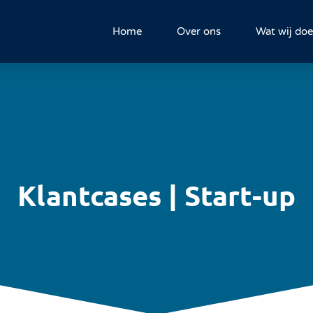
Home
Over ons
Wat wij do
Klantcases | Start-up